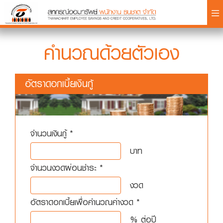
×
คำนวณด้วยตัวเอง
อัตราดอกเบี้ยเงินกู้
Login
จำนวนเงินกู้ *
บาท
จำนวนงวดผ่อนชำระ *
งวด
อัตราดอกเบี้ยเพื่อคำนวณค่างวด *
% ต่อปี