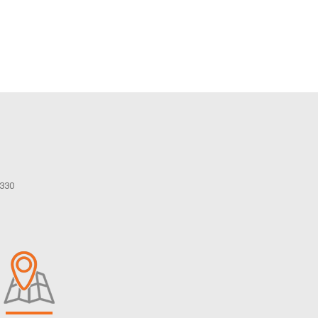
ลง
ทะเบียน
0330