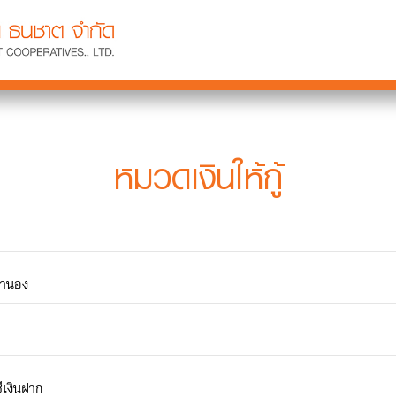
หมวดเงินให้กู้
จำนอง
ีเงินฝาก